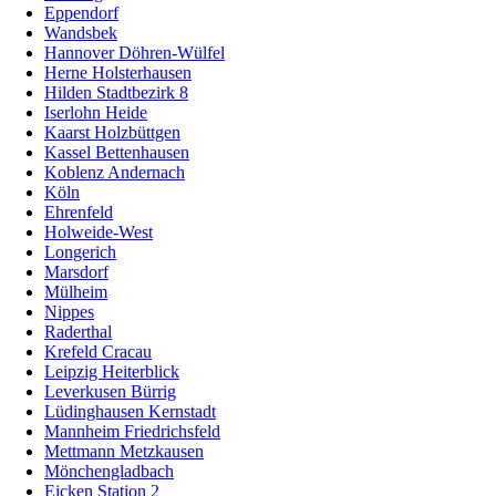
Eppendorf
Wandsbek
Hannover Döhren-Wülfel
Herne Holsterhausen
Hilden Stadtbezirk 8
Iserlohn Heide
Kaarst Holzbüttgen
Kassel Bettenhausen
Koblenz Andernach
Köln
Ehrenfeld
Holweide-West
Longerich
Marsdorf
Mülheim
Nippes
Raderthal
Krefeld Cracau
Leipzig Heiterblick
Leverkusen Bürrig
Lüdinghausen Kernstadt
Mannheim Friedrichsfeld
Mettmann Metzkausen
Mönchengladbach
Eicken Station 2