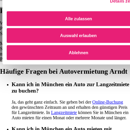
Details z
Parken in München
Alle zulassen
Wer ein Auto mietet, wird auch parken wollen. Die Parkgebühren in
Parkhäusern der Innenstadt belaufen sich auf 5 bis 18 EUR für zwei
Stunden. Hier ist eine
Übersicht der Parkhäuser in München
.
Auswahl erlauben
Machen Sie es sich einfach! Für das Parken am Straßenrand können
Sie die kostenlose Handy-App HandyParken verwenden. Damit kann
Ablehnen
man seinen Parkschein übers Handy lösen. Die Suche nach dem
Parkautomaten entfällt und die App erinnert, wenn die Parkzeit abläuft.
Häufige Fragen bei Autovermietung Arndt
Kann ich in München ein Auto zur Langzeitmiete
zu buchen?
Ja, das geht ganz einfach. Sie geben bei der
Online-Buchung
den gewünschten Zeitraum an und erhalten den günstigen Preis
für Langzeitmiete. In
Langzeitmiete
können Sie in München ein
Auto mieten für einen Monat oder mehrere Monate und länger.
Kann ich in München ein Auto mieten mit