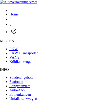
Willkommen
beim
All-
Home
in-
One-
Screenreader
für
Barrierefreiheit.
Um
den
MIETEN
All-
in-
PKW
One-
LKW / Transporter
Screenreader
VANS
für
Kühlfahrzeuge
Barrierefreiheit
zu
INFO
starten,
Sonderangebote
drücken
Stationen
Sie
Langzeitmiete
„Strg
Auto-Abo
+
Firmenkunden
/“.
Unfallersatzwagen
Diese
Tastenkombination