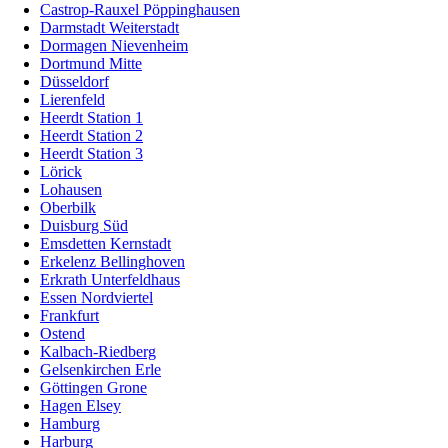
Castrop-Rauxel Pöppinghausen
Darmstadt Weiterstadt
Dormagen Nievenheim
Dortmund Mitte
Düsseldorf
Lierenfeld
Heerdt Station 1
Heerdt Station 2
Heerdt Station 3
Lörick
Lohausen
Oberbilk
Duisburg Süd
Emsdetten Kernstadt
Erkelenz Bellinghoven
Erkrath Unterfeldhaus
Essen Nordviertel
Frankfurt
Ostend
Kalbach-Riedberg
Gelsenkirchen Erle
Göttingen Grone
Hagen Elsey
Hamburg
Harburg