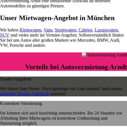
Autovermietung Arndt eine umfassende Auswahl an neuesten
Automodellen zu günstigen Preisen.
Unser Mietwagen-Angebot in München
Wir haben
Kleinwagen
,
Vans
,
Sportwagen
,
Cabrios
,
Luxuswagen
,
SUV
und vieles mehr im Vermiet-Angebot. Selbstverständlich finden
Sie bei uns Autos aller großen Marken wie Mercedes, BMW, Audi,
VW, Porsche und andere.
Vorteile bei Autovermietung Arndt
Sonder-Angebote
Wir haben faire Preise. Noch günstiger ein Auto mieten? Jetzt unsere
aktuellen Sonder-Angebote
ansehen!
Kostenlose Stornierung
Sie können sich auch kurzfristig umentscheiden. Bis 24 Stunden vor
Abholung Ihres Mietwagens ist kostenlose Umbuchung und
Stornierung möglich.