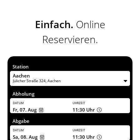
aktiviert
den
Screenreader,
der
Einfach.
Online
Ihnen
beim
Reservieren.
Navigieren
und
Interagieren
im
Inhalt
hilft.
Station
Aachen
Jülicher Straße 324, Aachen
Abholung
DATUM
UHRZEIT
Fr, 07. Aug
11:30
Uhr
Abgabe
DATUM
UHRZEIT
Sa, 08. Aug
11:30
Uhr