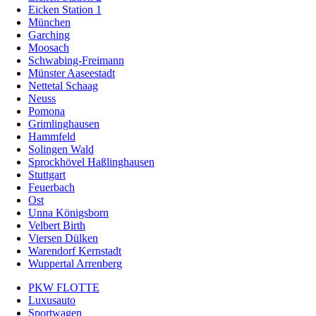
Eicken Station 1
München
Garching
Moosach
Schwabing-Freimann
Münster Aaseestadt
Nettetal Schaag
Neuss
Pomona
Grimlinghausen
Hammfeld
Solingen Wald
Sprockhövel Haßlinghausen
Stuttgart
Feuerbach
Ost
Unna Königsborn
Velbert Birth
Viersen Dülken
Warendorf Kernstadt
Wuppertal Arrenberg
PKW FLOTTE
Luxusauto
Sportwagen