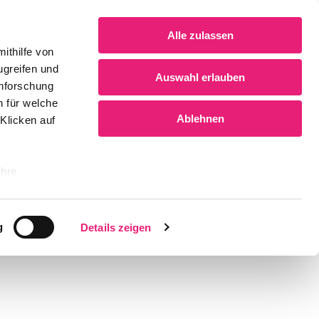
Alle zulassen
ithilfe von
ugreifen und
Auswahl erlauben
enforschung
n für welche
Ablehnen
 Klicken auf
Ihre
le Medien
g
Details zeigen
ir
, Werbung
ren Daten
ienste