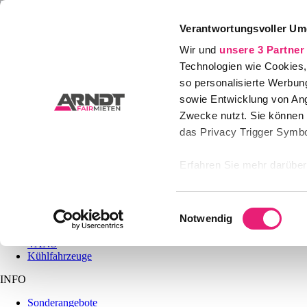
Verantwortungsvoller Um
Home
Wir und
unsere 3 Partner
PKW
LKW
Technologien wie Cookies,
ABO
so personalisierte Werbun
Karriere
sowie Entwicklung von Ang
Firmenkunden
Kontakt
Zwecke nutzt. Sie können I
das Privacy Trigger Symbo
Erfahren Sie mehr darüber,
Präferenzen im
Abschnitt
MIETEN
Einwilligungsauswahl
Wir verwenden Cookies, um
Notwendig
PKW
anbieten zu können und di
LKW / Transporter
VANS
Informationen zu Ihrer Ve
Kühlfahrzeuge
und Analysen weiter. Unse
INFO
zusammen, die Sie ihnen b
gesammelt haben.
Sonderangebote