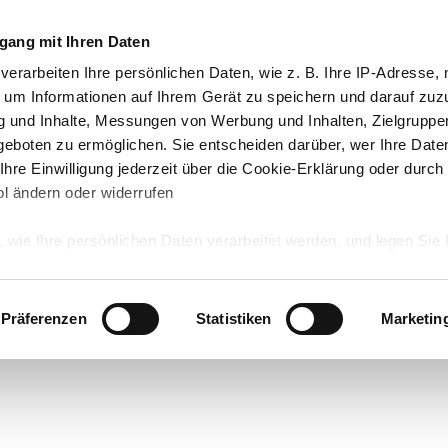
gang mit Ihren Daten
verarbeiten Ihre persönlichen Daten, wie z. B. Ihre IP-Adresse, m
 um Informationen auf Ihrem Gerät zu speichern und darauf zuz
g und Inhalte, Messungen von Werbung und Inhalten, Zielgrupp
eboten zu ermöglichen. Sie entscheiden darüber, wer Ihre Date
hre Einwilligung jederzeit über die Cookie-Erklärung oder durch
l ändern oder widerrufen
 wie Ihre persönlichen Daten verarbeitet werden, und legen Sie 
 Einzelheiten
fest.
 Inhalte und Anzeigen zu personalisieren, Funktionen für sozia
Präferenzen
Statistiken
Marketin
e Zugriffe auf unsere Website zu analysieren. Außerdem geben w
rwendung unserer Website an unsere Partner für soziale Medien
re Partner führen diese Informationen möglicherweise mit weite
ereitgestellt haben oder die sie im Rahmen Ihrer Nutzung der D