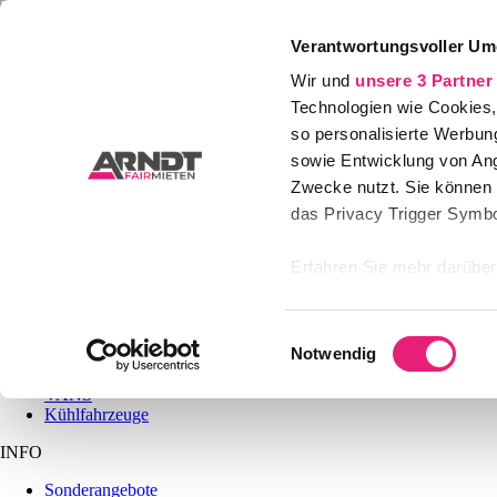
Verantwortungsvoller Um
Home
Wir und
unsere 3 Partner
PKW
LKW
Technologien wie Cookies,
ABO
so personalisierte Werbun
Karriere
sowie Entwicklung von Ang
Firmenkunden
Kontakt
Zwecke nutzt. Sie können I
das Privacy Trigger Symbo
Erfahren Sie mehr darüber,
Präferenzen im
Abschnitt
MIETEN
Einwilligungsauswahl
Wir verwenden Cookies, um
Notwendig
PKW
anbieten zu können und di
LKW / Transporter
VANS
Informationen zu Ihrer Ve
Kühlfahrzeuge
und Analysen weiter. Unse
INFO
zusammen, die Sie ihnen b
gesammelt haben.
Sonderangebote