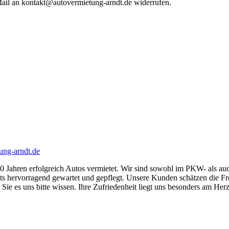
-Mail an kontakt@autovermietung-arndt.de widerrufen.
ung-arndt.de
40 Jahren erfolgreich Autos vermietet. Wir sind sowohl im PKW- als a
tets hervorragend gewartet und gepflegt. Unsere Kunden schätzen die Fr
Sie es uns bitte wissen. Ihre Zufriedenheit liegt uns besonders am Her