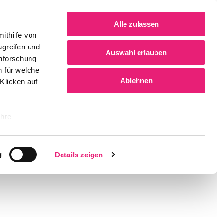
Alle zulassen
ithilfe von
ugreifen und
Auswahl erlauben
enforschung
n für welche
Ablehnen
 Klicken auf
Ihre
le Medien
g
Details zeigen
ir
, Werbung
ren Daten
ienste