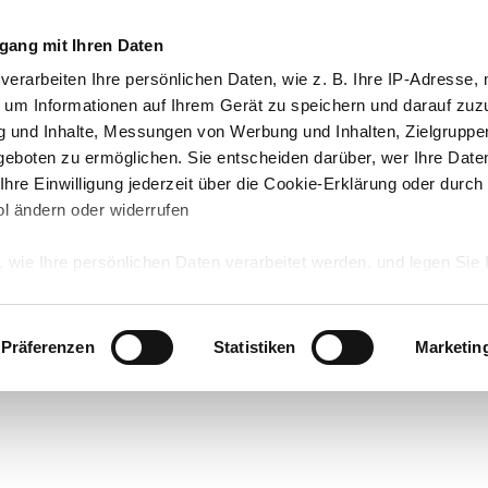
gang mit Ihren Daten
verarbeiten Ihre persönlichen Daten, wie z. B. Ihre IP-Adresse, m
 um Informationen auf Ihrem Gerät zu speichern und darauf zuz
g und Inhalte, Messungen von Werbung und Inhalten, Zielgrupp
eboten zu ermöglichen. Sie entscheiden darüber, wer Ihre Date
hre Einwilligung jederzeit über die Cookie-Erklärung oder durch
l ändern oder widerrufen
 wie Ihre persönlichen Daten verarbeitet werden, und legen Sie 
 Einzelheiten
fest.
 Inhalte und Anzeigen zu personalisieren, Funktionen für sozia
Präferenzen
Statistiken
Marketin
e Zugriffe auf unsere Website zu analysieren. Außerdem geben w
rwendung unserer Website an unsere Partner für soziale Medien
re Partner führen diese Informationen möglicherweise mit weite
ereitgestellt haben oder die sie im Rahmen Ihrer Nutzung der D