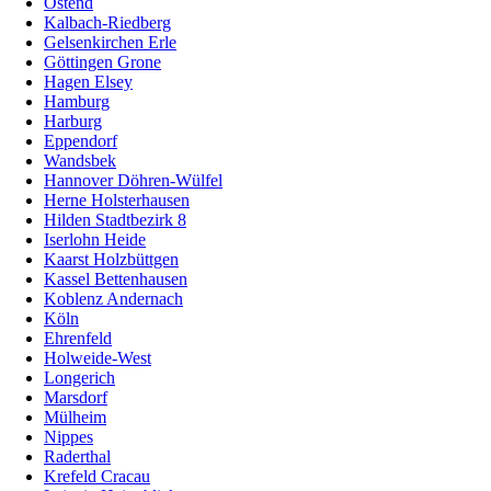
Ostend
Kalbach-Riedberg
Gelsenkirchen Erle
Göttingen Grone
Hagen Elsey
Hamburg
Harburg
Eppendorf
Wandsbek
Hannover Döhren-Wülfel
Herne Holsterhausen
Hilden Stadtbezirk 8
Iserlohn Heide
Kaarst Holzbüttgen
Kassel Bettenhausen
Koblenz Andernach
Köln
Ehrenfeld
Holweide-West
Longerich
Marsdorf
Mülheim
Nippes
Raderthal
Krefeld Cracau