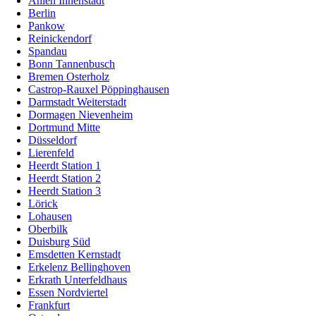
Ahlen Innenstadt
Berlin
Pankow
Reinickendorf
Spandau
Bonn Tannenbusch
Bremen Osterholz
Castrop-Rauxel Pöppinghausen
Darmstadt Weiterstadt
Dormagen Nievenheim
Dortmund Mitte
Düsseldorf
Lierenfeld
Heerdt Station 1
Heerdt Station 2
Heerdt Station 3
Lörick
Lohausen
Oberbilk
Duisburg Süd
Emsdetten Kernstadt
Erkelenz Bellinghoven
Erkrath Unterfeldhaus
Essen Nordviertel
Frankfurt