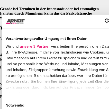
Gerade bei Terminen in der Innenstadt oder bei erstmaligen
Fahrten durch Mannheim kann das die Parkplatzsuche
vereinfachen.
Was unterscheidet Arndt?
Vertrauen seit Jahrzehnten aus über 20.000 Bewertungen
Verantwortungsvoller Umgang mit Ihren Daten
Wir und
unsere 3 Partner
verarbeiten Ihre persönlichen Date
B. Ihre IP-Adresse, mithilfe von Technologien wie Cookies, 
4,9 Sterne für die Station Mannheim Friedrichsfeld – Service, der
Informationen auf Ihrem Gerät zu speichern und darauf zuzu
begeistert.
und so personalisierte Werbung und Inhalte, Messungen vo
Über 50 Stationen in Deutschland
und Inhalten, Zielgruppenforschung sowie Entwicklung von 
zu ermöglichen. Sie entscheiden darüber, wer Ihre Daten für
Zwecke nutzt. Sie können Ihre Einwilligung jederzeit über di
Schnelle und flexible Auto-Abholung und Rückgabe, immer in Ihrer
Erklärung oder durch Klicken auf das Privacy Trigger Symbo
Nähe.
oder widerrufen
PKW, Transporter, LKW und Spezialfahrzeuge aus einer Hand
Einwilligungsauswahl
Erfahren Sie mehr darüber, wie Ihre persönlichen Daten verar
Notwendig