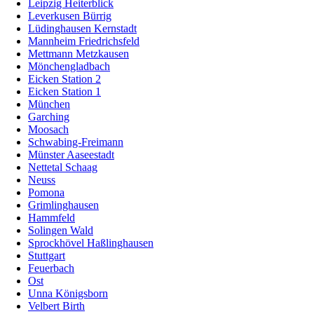
Leipzig Heiterblick
Leverkusen Bürrig
Lüdinghausen Kernstadt
Mannheim Friedrichsfeld
Mettmann Metzkausen
Mönchengladbach
Eicken Station 2
Eicken Station 1
München
Garching
Moosach
Schwabing-Freimann
Münster Aaseestadt
Nettetal Schaag
Neuss
Pomona
Grimlinghausen
Hammfeld
Solingen Wald
Sprockhövel Haßlinghausen
Stuttgart
Feuerbach
Ost
Unna Königsborn
Velbert Birth