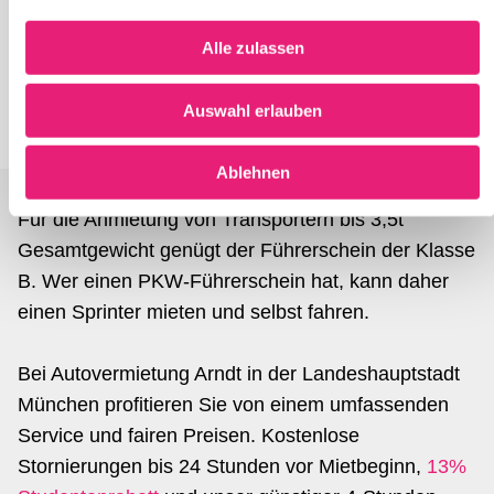
führen diese Informationen möglicherweise mit weiteren
Daten zusammen, die Sie ihnen bereitgestellt haben oder
Alle zulassen
Sie sparen bares Geld bei Umzügen und
die sie im Rahmen Ihrer Nutzung der Dienste gesammelt
haben.
Transporten in München, wenn Sie diese selbst
Auswahl erlauben
durchführen.
Ablehnen
Für die Anmietung von Transportern bis 3,5t
Gesamtgewicht genügt der Führerschein der Klasse
B. Wer einen PKW-Führerschein hat, kann daher
einen Sprinter mieten und selbst fahren.
Bei Autovermietung Arndt in der Landeshauptstadt
München profitieren Sie von einem umfassenden
Service und fairen Preisen. Kostenlose
Stornierungen bis 24 Stunden vor Mietbeginn,
13%