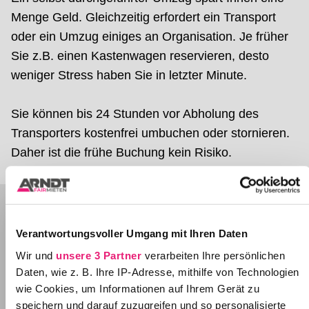
Menge Geld. Gleichzeitig erfordert ein Transport
oder ein Umzug einiges an Organisation. Je früher
Sie z.B. einen Kastenwagen reservieren, desto
weniger Stress haben Sie in letzter Minute.
Sie können bis 24 Stunden vor Abholung des
Transporters kostenfrei umbuchen oder stornieren.
Daher ist die frühe Buchung kein Risiko.
Sichern Sie Ihr Umzugsgut für die Fahrt auf
Kopfsteinpflaster
Verantwortungsvoller Umgang mit Ihren Daten
Wir und
unsere 3 Partner
verarbeiten Ihre persönlichen
Umzügler können sehr günstig unser Arndt
Daten, wie z. B. Ihre IP-Adresse, mithilfe von Technologien
Umzugspaket hinzubuchen. Damit finden Sie im
wie Cookies, um Informationen auf Ihrem Gerät zu
speichern und darauf zuzugreifen und so personalisierte
Umzugswagen eine Sackkarre, einen Möbelroller,