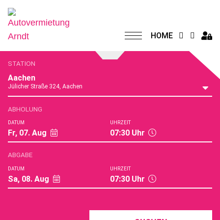
HOME
STATION
Aachen
Jülicher Straße 324, Aachen
ABHOLUNG
DATUM
UHRZEIT
Fr, 07. Aug
07:30
Uhr
ABGABE
DATUM
UHRZEIT
Sa, 08. Aug
07:30
Uhr